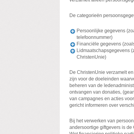
De categorieën persoonsgegev
Persoonlijke gegevens (zoa
telefoonnummer)
Financiële gegevens (zoal
Lidmaatschapsgegevens (zoa
ChristenUnie)
De ChristenUnie verzamelt en
zijn voor de doeleinden waarv
beheren van de ledenadministra
ontvangen van donaties, (gean
van campagnes en acties voor
gericht informeren over versc
Bij het verwerken van persoo
andersoortige giftgevers is de
Wet financiering politieke parti