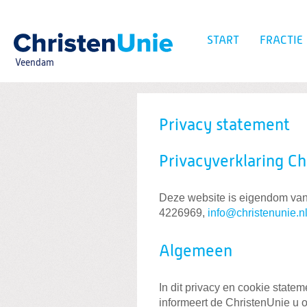
Spring
naar
Spring
START
FRACTIE
naar
de
Veendam
inhoud
Spring
naar
het
Zoeken:
hoofdmenu
Privacy statement
Privacyverklaring Ch
Deze website is eigendom van
4226969,
info@christenunie.n
Algemeen
In dit privacy en cookie state
informeert de ChristenUnie u 