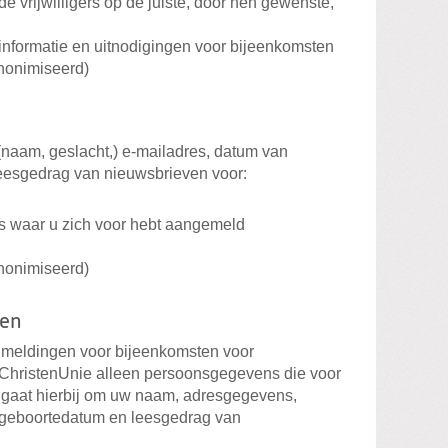
 vrijwilligers op de juiste, door hen gewenste,
informatie en uitnodigingen voor bijeenkomsten
anonimiseerd)
naam, geslacht,) e-mailadres, datum van
 leesgedrag van nieuwsbrieven voor:
s waar u zich voor hebt aangemeld
anonimiseerd)
den
anmeldingen voor bijeenkomsten voor
 ChristenUnie alleen persoonsgegevens die voor
et gaat hierbij om uw naam, adresgegevens,
 geboortedatum en leesgedrag van