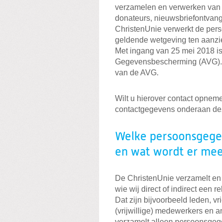
verzamelen en verwerken van 
donateurs, nieuwsbriefontvang
ChristenUnie verwerkt de pe
geldende wetgeving ten aanz
Met ingang van 25 mei 2018 i
Gegevensbescherming (AVG). D
van de AVG.
Wilt u hierover contact opnem
contactgegevens onderaan dez
Welke persoonsgege
en wat wordt er me
De ChristenUnie verzamelt e
wie wij direct of indirect een 
Dat zijn bijvoorbeeld leden, v
(vrijwillige) medewerkers en 
verzamelt alleen persoonsgege