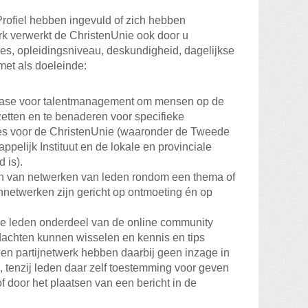
Profiel hebben ingevuld of zich hebben
rk verwerkt de ChristenUnie ook door u
ses, opleidingsniveau, deskundigheid, dagelijkse
et als doeleinde:
base voor talentmanagement om mensen op de
zetten en te benaderen voor specifieke
ties voor de ChristenUnie (waaronder de Tweede
pelijk Instituut en de lokale en provinciale
 is).
en van netwerken van leden rondom een thema of
nnetwerken zijn gericht op ontmoeting én op
 leden onderdeel van de online community
dachten kunnen wisselen en kennis en tips
en partijnetwerk hebben daarbij geen inzage in
 tenzij leden daar zelf toestemming voor geven
f door het plaatsen van een bericht in de