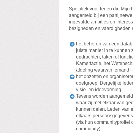
Specifiek voor leden die Mijn 
aangemeld bij een partijnetwe
ingevulde ambities en interes
bezigheden en vaardigheden m
het beheren van een data
juiste manier in te kunnen 
opdrachten, taken of func
Kamerfactie, het Wetenschap
afdeling waarvan iemand lid
het opzetten en organiser
doelgroep. Dergelijke lede
visie- en ideevorming.
Tevens worden aangemelde
waar zij met elkaar van ge
kunnen delen. Leden van e
elkaars persoonsgegevens,
(via hun communityprofiel o
community).