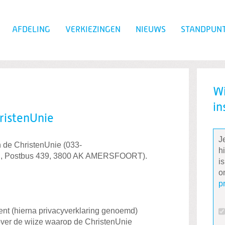
AFDELING
VERKIEZINGEN
NIEUWS
STANDPUN
Zoeken
Wi
in
ristenUnie
J
 de ChristenUnie (033-
h
l
, Postbus 439, 3800 AK AMERSFOORT).
i
o
p
ment (hierna privacyverklaring genoemd)
over de wijze waarop de ChristenUnie